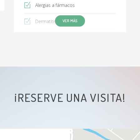
Alergias a fármacos
VER MÁS
Dermatitis atópica
Asma pediátrico
Conjuntivitis alérgica
¡RESERVE UNA VISITA!