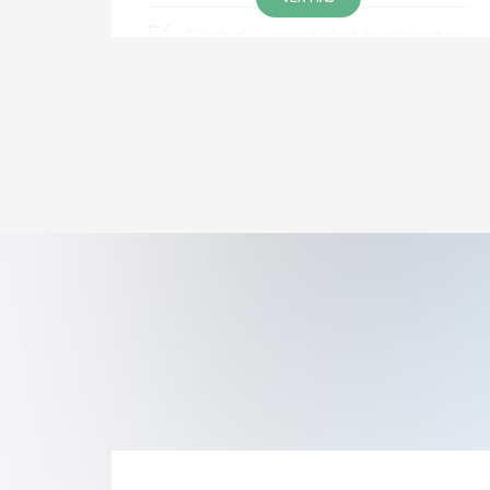
Effect of six-month lifestyle intervention
on adiponectin, resistin and soluble
tumor necrosis factor-α receptors in
obese adolescents
Laryngeal cancer in patients younger
than 40 years
The burden of asthma in an inner-city
area: A historical review 10 years after
Isaac
Global Asthma Network Phase I study in
Mexico: prevalence of asthma
symptoms, risk factors and altitude
associations—a cross-sectional study
Genetic, Immunological, and Clinical