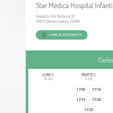
Features of the First Mexican Cohort of
Star Médica Hospital Infanti
Patients with Chronic Granulomatous
Disease
Viaducto Río Becerra 97
03810 Benito Juárez, CDMX
Fungal Allergy: Pattern of sensitization
over the past 11 years
LLAME AL ESPECIALISTA
Cross-over clinical trial for evaluating
the safety of camel’s milk intake in
patients who are allergic to cow’s milk
¡Sele
protein
LUNES
MARTES
10.08
11.08
17:05
17:10
17:15
17:20
17:25