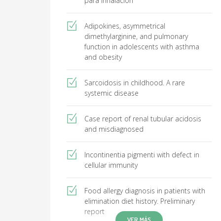
para inhalación
Adipokines, asymmetrical
dimethylarginine, and pulmonary
function in adolescents with asthma
and obesity
Sarcoidosis in childhood. A rare
systemic disease
Case report of renal tubular acidosis
and misdiagnosed
Incontinentia pigmenti with defect in
cellular immunity
Food allergy diagnosis in patients with
elimination diet history. Preliminary
report
VER MÁS